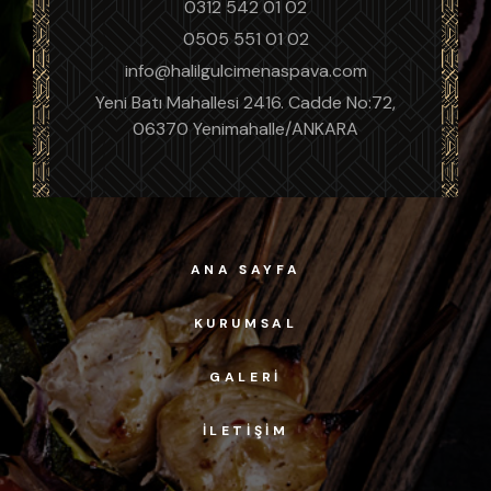
0312 542 01 02
0505 551 01 02
info@halilgulcimenaspava.com
Yeni Batı Mahallesi 2416. Cadde No:72,
06370 Yenimahalle/ANKARA
ANA SAYFA
KURUMSAL
GALERI
İLETIŞIM