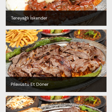
Tereyağlı İskender
Pilavüstü Et Döner