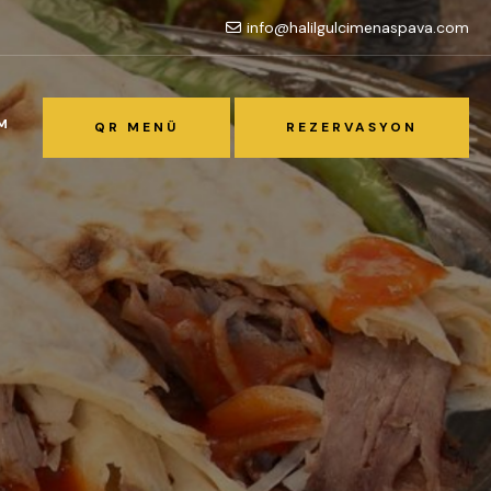
info@halilgulcimenaspava.com
İM
QR MENÜ
REZERVASYON