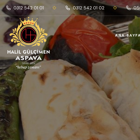
0312 542 01 01
0312 542 01 02
050
ANA SAYF