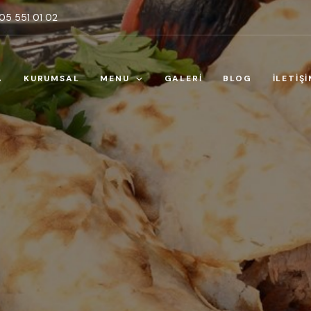
5 551 01 02
A
KURUMSAL
MENU
GALERİ
BLOG
İLETİŞ