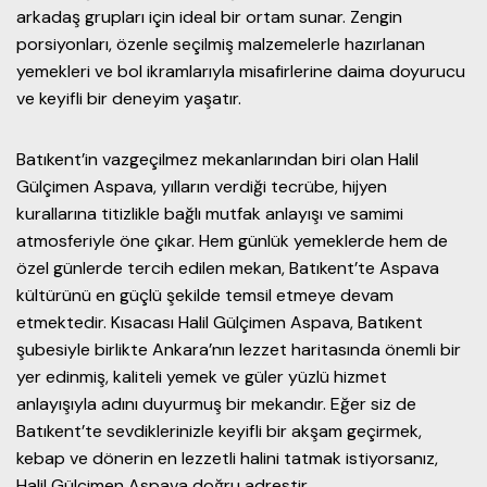
arkadaş grupları için ideal bir ortam sunar. Zengin
porsiyonları, özenle seçilmiş malzemelerle hazırlanan
yemekleri ve bol ikramlarıyla misafirlerine daima doyurucu
ve keyifli bir deneyim yaşatır.
Batıkent’in vazgeçilmez mekanlarından biri olan Halil
Gülçimen Aspava, yılların verdiği tecrübe, hijyen
kurallarına titizlikle bağlı mutfak anlayışı ve samimi
atmosferiyle öne çıkar. Hem günlük yemeklerde hem de
özel günlerde tercih edilen mekan, Batıkent’te Aspava
kültürünü en güçlü şekilde temsil etmeye devam
etmektedir. Kısacası Halil Gülçimen Aspava, Batıkent
şubesiyle birlikte Ankara’nın lezzet haritasında önemli bir
yer edinmiş, kaliteli yemek ve güler yüzlü hizmet
anlayışıyla adını duyurmuş bir mekandır. Eğer siz de
Batıkent’te sevdiklerinizle keyifli bir akşam geçirmek,
kebap ve dönerin en lezzetli halini tatmak istiyorsanız,
Halil Gülçimen Aspava doğru adrestir.