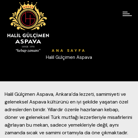
ANA SAYFA
Halil Gülçimen Aspava
Halil Gülçimen Aspava, Ankara’da lezzeti, samimiyeti ve
geleneksel Aspava kültürünü en iyi şekilde yaşatan özel
adreslerden biridir. Yıllardır özenle hazırlanan kebap,
döner ve geleneksel Türk mutfağı lezzetleriyle misafirlerini
ağırlayan bu mekan, sadece yemekleriyle değil, aynı
zamanda sıcak ve samimi ortamıyla da öne çıkmaktadır.