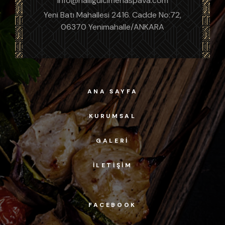
info@halilgulcimenaspava.com
Yeni Batı Mahallesi 2416. Cadde No:72,
06370 Yenimahalle/ANKARA
ANA SAYFA
KURUMSAL
GALERI
İLETIŞIM
FACEBOOK