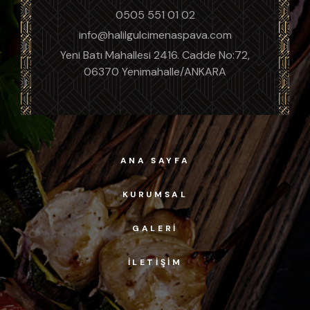
0505 551 01 02
info@halilgulcimenaspava.com
Yeni Batı Mahallesi 2416. Cadde No:72,
06370 Yenimahalle/ANKARA
ANA SAYFA
KURUMSAL
GALERI
İLETIŞIM