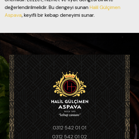
değerlendirilmelidir. Bu dengeyi sunan
Halil Gülçimen
Aspava
, keyifli bir kebap deneyimi sunar.
0312 542 01 01
0312 542 01 02