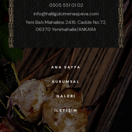
0505 551 01 02
info@halilgulcimenaspava.com
Yeni Batı Mahallesi 2416. Cadde No:72,
06370 Yenimahalle/ANKARA
ANA SAYFA
KURUMSAL
GALERI
İLETIŞIM