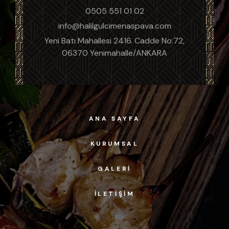
0505 551 01 02
info@halilgulcimenaspava.com
Yeni Batı Mahallesi 2416. Cadde No:72,
06370 Yenimahalle/ANKARA
ANA SAYFA
KURUMSAL
GALERI
İLETIŞIM