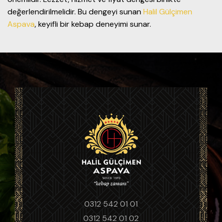
değerlendirilmelidir. Bu dengeyi sunan
Halil Gülçimen
Aspava
, keyifli bir kebap deneyimi sunar.
0312 542 01 01
0312 542 01 02