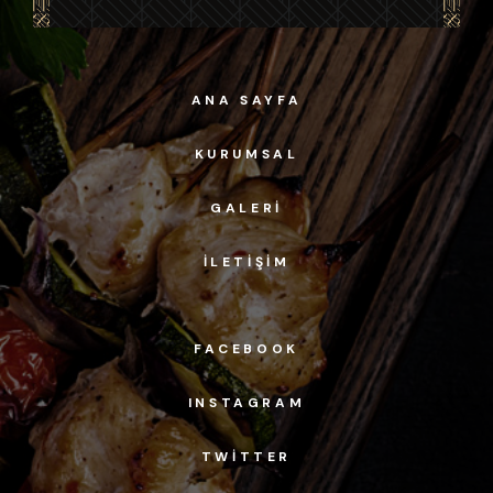
ANA SAYFA
KURUMSAL
GALERI
İLETIŞIM
FACEBOOK
INSTAGRAM
TWITTER