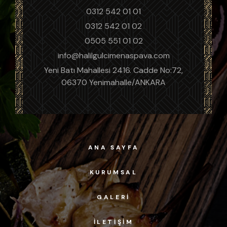
0312 542 01 01
0312 542 01 02
0505 551 01 02
info@halilgulcimenaspava.com
Yeni Batı Mahallesi 2416. Cadde No:72,
06370 Yenimahalle/ANKARA
ANA SAYFA
KURUMSAL
GALERI
İLETIŞIM