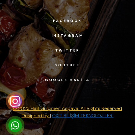
FACEBOOK
INSTAGRAM
TWITTER
YOUTUBE
GOOGLE HARITA
© 2023 Halil Gülçimen Aspava. All Rights Reserved
Designed by
|
OXIT BİLİŞİM TEKNOLOJİLERİ