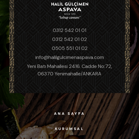
0312 542 01 01
0312 542 01 02
0505 551 01 02
info@halilgulcimenaspava.com
Yeni Batı Mahallesi 2416. Cadde No:72,
06370 Yenimahalle/ANKARA
ANA SAYFA
KURUMSAL