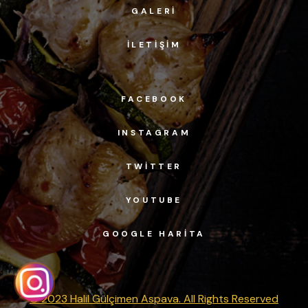
GALERI
İLETIŞIM
FACEBOOK
INSTAGRAM
TWITTER
YOUTUBE
GOOGLE HARITA
© 2023 Halil Gülçimen Aspava. All Rights Reserved