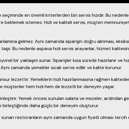
minde en önemli kriterlerden biri servis hızıdır. Bu nedenle a
e beklemek istemez. Hızlı ve kaliteli servis, müşteri memnuniyet
 anlamına gelmez. Aynı zamanda siparişin doğru alınması, eksik
şır. Bu nedenle aspava hızlı servis arayanlar, hizmet kalitesin
nel bir yaklaşım sunar. Siparişler kısa sürede hazırlanır ve hızl
 Aynı zamanda yemekler sıcak servis edilir ve kalite korunur.
nsur lezzettir. Yemeklerin hızlı hazırlanmasına rağmen kalitede
e müşteriler hem hızlı hem de lezzetli bir deneyim yaşar.
leştirir. Yemek öncesi sunulan salata ve mezeler, ardından gelen
ile birleştiğinde daha güçlü bir deneyim oluşturur.
is sunan restoranların aynı zamanda uygun fiyatlı olması tercih