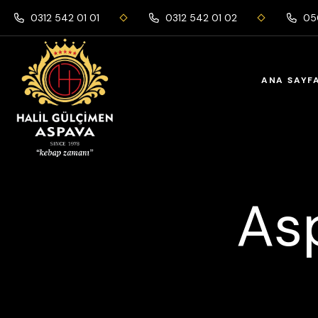
0312 542 01 01
0312 542 01 02
050
ANA SAYF
Asp