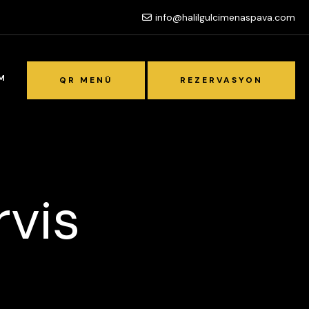
info@halilgulcimenaspava.com
İM
QR MENÜ
REZERVASYON
rvis