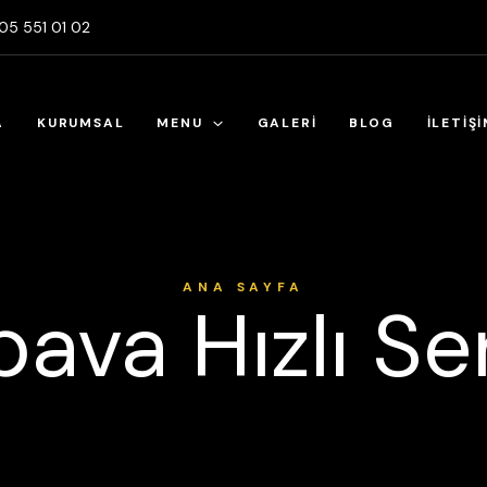
5 551 01 02
A
KURUMSAL
MENU
GALERİ
BLOG
İLETİŞ
ANA SAYFA
ava Hızlı Se