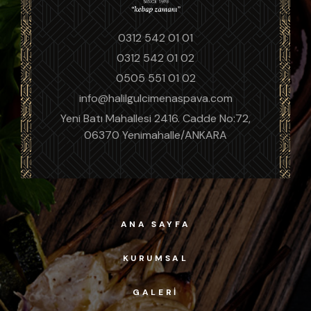
0312 542 01 01
0312 542 01 02
0505 551 01 02
info@halilgulcimenaspava.com
Yeni Batı Mahallesi 2416. Cadde No:72,
06370 Yenimahalle/ANKARA
ANA SAYFA
KURUMSAL
GALERI