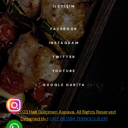
İLETIŞIM
FACEBOOK
INSTAGRAM
TWITTER
YOUTUBE
GOOGLE HARITA
© 2023 Halil Gülçimen Aspava. All Rights Reserved
Designed by
|
OXIT BİLİŞİM TEKNOLOJİLERİ