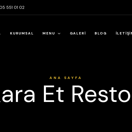
5 551 01 02
A
KURUMSAL
MENU
GALERİ
BLOG
İLETİŞ
ANA SAYFA
ara Et Resto