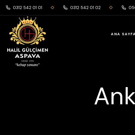
0312 542 01 01
0312 542 01 02
050
ANA SAYF
Ank