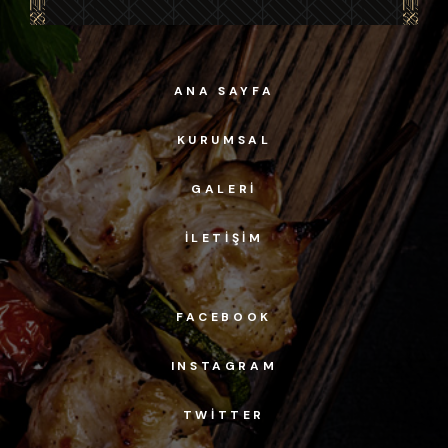
ANA SAYFA
KURUMSAL
GALERI
İLETIŞIM
FACEBOOK
INSTAGRAM
TWITTER